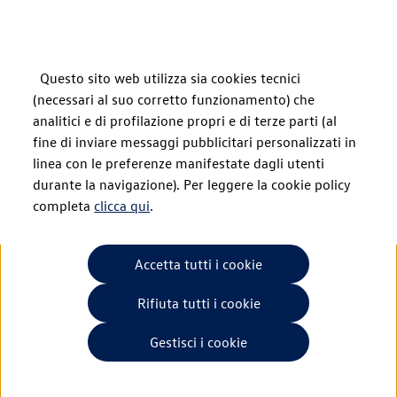
Veicoli
Commerciali
Questo sito web utilizza sia cookies tecnici
(necessari al suo corretto funzionamento) che
analitici e di profilazione propri e di terze parti (al
fine di inviare messaggi pubblicitari personalizzati in
Newsletter Volkswagen
linea con le preferenze manifestate dagli utenti
durante la navigazione). Per leggere la cookie policy
Veicoli Commerciali
completa
clicca qui
.
Solo il meglio per il
Accetta tutti i cookie
tuo business
Rifiuta tutti i cookie
Gestisci i cookie
Iscriviti alla newsletter Volkswagen Veicoli Commerciali
per restare sempre aggiornato sulle novità, sui nuovi
prodotti e per non perderti le promozioni a te dedicate.