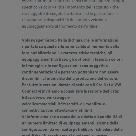
essere informato sulle caratteristiche e sul prezzo di ogni
specifico veicolo validi al momento dell’acquisto - che
sarà oggetto di singola trattativa - ed in particolare in
relazione alla disponibilità del singolo veicolo o
equipaggiamento al momento dell’ordine.
Volkswagen Group Italia dichiara che le informazioni
riportate su questo sito sono valide al momento della
loro pubblicazione. Le caratteristiche tecniche, gli
equipaggiamenti di base, gli optional, i tessuti, i colori,
le immagini e le configurazioni sono soggetti a
continue variazioni e pertanto potrebbero non essere
disponibili al momento della produzione del veicolo.
Per tutte le versioni dotate di serie con il Car-Net o VW
Connect vi invitiamo a consultare la sezione dedicata:
https://www.volkswagen-
veicolicommerciali.it/it/servizi-di-mobilita-e-
connettivita/connettivita/car-net.html
Vi informiamo che a causa della ridotta disponibilità di
un numero limitato di equipaggiamenti, alcune delle
configurazioni da voi scelte potrebbero richiedere delle
modifiche. Vi preghiamo di rivolgervi al vostro